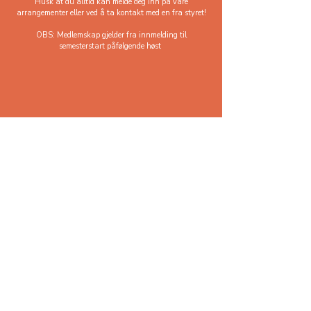
Husk at du alltid kan melde deg inn på våre
arrangementer eller ved å ta kontakt med en fra styret!
OBS: Medlemskap gjelder fra innmelding til
semesterstart påfølgende høst
Kontakt oss
Adresse:
Postboks 1257, NMBU
1432 Ås, Norge​​
Epost:
info@jordskifterlaget.no