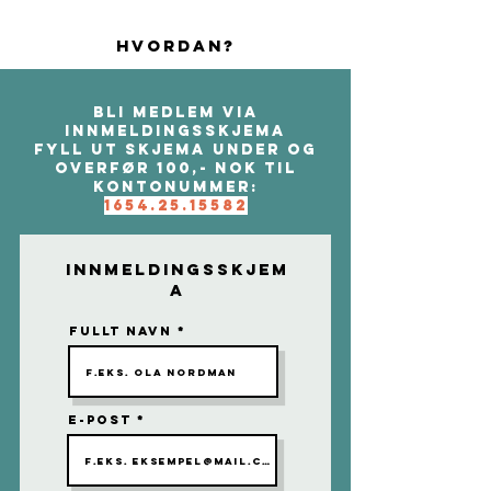
hvordan?
Bli medlem vIA
INNMELDINGSSKJEMA
Fyll ut skjema under og
overfør 100,- nok til
kontonummer:
1654.25.15582
Innmeldingsskjem
a
Fullt navn
E-post