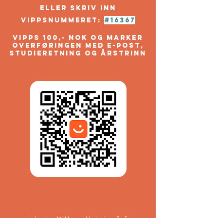
eller skriv inn
vippsnummeret:
#16367
Vipps 100,- nok og marker
overføringen med e-post,
Studieretning og årstrinn