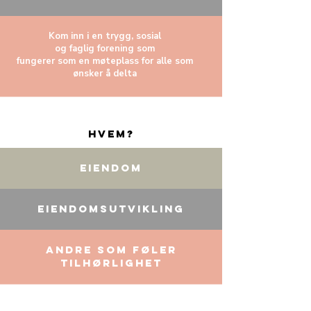
Kom inn i en trygg, sosial
og
faglig forening som
fungerer
som en møteplass for alle som
ønsker å delta
Hvem?
Eiendom
Eiendomsutvikling
Andre som føler
tilhørlighet