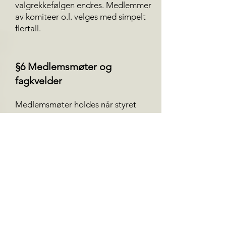
valgrekkefølgen endres. Medlemmer
av komiteer o.l. velges med simpelt
flertall.
§6 Medlemsmøter og
fagkvelder
Medlemsmøter holdes når styret
finner det nødvendig eller ønskelig.
På fagkveldene bør det tas opp
aktuelle og relevante temaer.
Eksterne foredragsholdere bør
skaffes.
§7 Vedtektsendringer