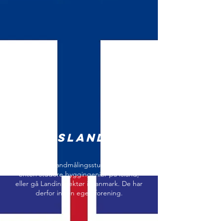
Island
Islandske landmålingsstudentar kan
enten studere byggingeniør på Island,
eller gå Landinspektør i Danmark. De har
derfor ingen egen forening.