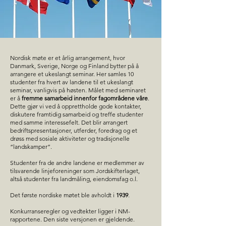
Nordisk møte er et årlig arrangement, hvor
Danmark, Sverige, Norge og Finland bytter på å
arrangere et ukeslangt seminar. Her samles 10
studenter fra hvert av landene til et ukeslangt
seminar, vanligvis på høsten. Målet med seminaret
er å
fremme samarbeid innenfor fagområdene våre
.
Dette gjør vi ved å opprettholde gode kontakter,
diskutere framtidig samarbeid og treffe studenter
med samme interessefelt. Det blir arrangert
bedriftspresentasjoner, utferder, foredrag og et
drøss med sosiale aktiviteter og tradisjonelle
“landskamper”.
Studenter fra de andre landene er medlemmer av
tilsvarende linjeforeninger som Jordskifterlaget,
altså studenter fra landmåling, eiendomsfag o.l.
Det første nordiske møtet ble avholdt i
1939
.
Konkurranseregler og vedtekter ligger i NM-
rapportene. Den siste versjonen er gjeldende.