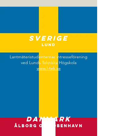
Sverige
Lund
Lantmäteristudenternas intresseförening
ved Lunds Tekniska Högskola
www.l-tek.se
Danmark
Ålborg og København