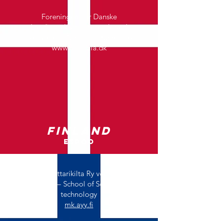
Foreningen For Danske
Landinspektørstuderende ved
universitetet i Ålborg og København
www.fofodala.dk
Finland
Espoo
Maanmittarikilta Ry ved Aalto
University – School of Science and
technology
mk.ayy.fi