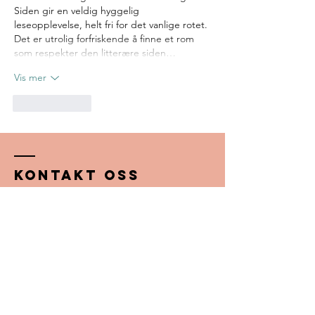
Siden gir en veldig hyggelig 
leseopplevelse, helt fri for det vanlige rotet. 
Det er utrolig forfriskende å finne et rom 
som respekter den litterære siden…
Vis mer
Lik
Svar
Kontakt oss
Adresse:
Postboks 1257, NMBU
1432 Ås, Norge​​
Epost:
info@jordskifterlaget.no