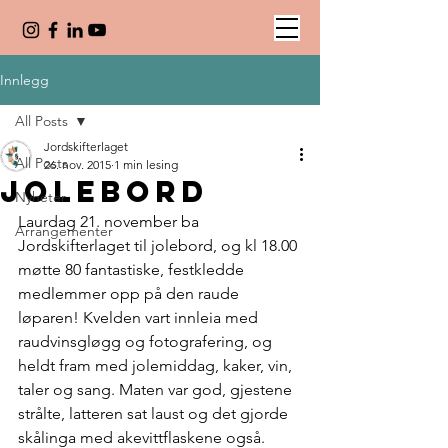
Innlegg
All Posts
Jordskifterlaget
All Posts
26. nov. 2015
1 min lesing
Jolebord
Nyheter
Laurdag 21. november ba 
Arrangementer
Jordskifterlaget til jolebord, og kl 18.00 
møtte 80 fantastiske, festkledde 
medlemmer opp på den raude 
løparen! Kvelden vart innleia med 
raudvinsgløgg og fotografering, og 
heldt fram med jolemiddag, kaker, vin, 
taler og sang. Maten var god, gjestene 
strålte, latteren sat laust og det gjorde 
skålinga med akevittflaskene også.