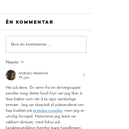
Én kommentar
Årsmøte
Skriv en kommentar …
Fagkvel
Statens
vegvese
Nyeste
Andriano Nestorios
19. juni
Hei på dere. En venn fra en skrivegruppe 
sendte meg dette fordi hun vet jeg liker å 
lese bøker som tør å ta opp vanskelige 
temaer. Jeg var skeptisk til påstandene om 
høy kvalitet på 
erotiske noveller
, men jeg er 
utrolig fornøyd. Historiene jeg leste var 
vakkert skrevet, med fokus på 
karakterutvikling fremfor bare handlingen. 